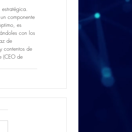
 estratégica. 
e un componente 
óptimo, es 
rándoles con los 
az de 
y contentos de 
le (CEO de 