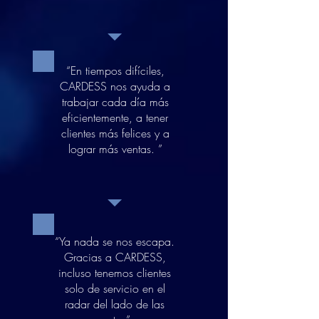
“En tiempos difíciles,
CARDESS nos ayuda a
trabajar cada día más
eficientemente, a tener
clientes más felices y a
lograr más ventas. ”
“Ya nada se nos escapa.
Gracias a CARDESS,
incluso tenemos clientes
solo de servicio en el
radar del lado de las