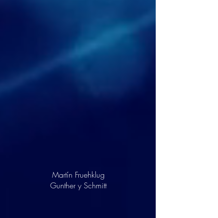
Martín Fruehklug
Gunther y Schmitt