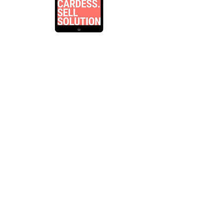
CARDESS.SELL importa clientes
potenciales de todas las fuentes. La
aplicación móvil asociada permite que
los equipos de ventas y los clientes estén
en contacto en cualquier lugar y en
cualquier momento. Para cada
interacción con clientes y prospectos,
CARDESS.SELL también crea
automáticamente una página de inicio
personal para los clientes. Aquí puede ver
todos los vehículos y accesorios
ofrecidos. Los clientes pueden solicitar los
vehículos en línea en la página de inicio
o realizar más consultas.
Aprende más.