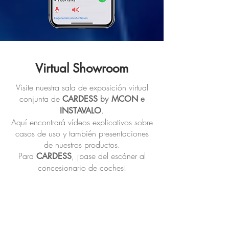
Virtual Showroom
Visite nuestra sala de exposición virtual
conjunta de
CARDESS
by
MCON
e
.
INSTAVALO
Aquí encontrará vídeos explicativos sobre
casos de uso y también presentaciones
de nuestros productos.
Para
, ¡pase del escáner al
CARDESS
concesionario de coches!