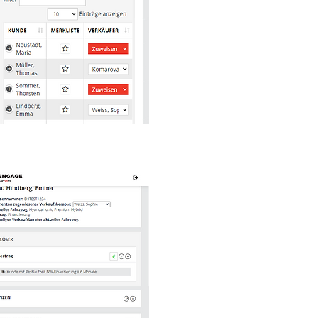
siguiente vehículo más adec
para sus clientes, lo que tamb
ayuda a reducir el tiempo de
inactividad. En el mejor de lo
casos, puede negociar vehícu
como devoluciones de
arrendamiento, incluso antes
que expiren los contratos.
ENCUENTRE LOS CLIENT
ADECUADOS PARA SUS
VEHÍCULOS
Nuestra solución de IA "Next
Best-Car" sugiere
automáticamente el siguiente