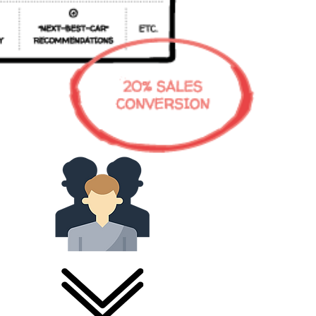
culo"
ficial