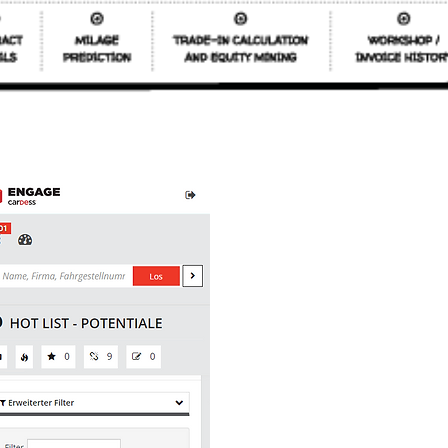
MATCHES Y
RECOMENDACIONES DE
“MEJOR PRÓXIMO
VEHÍCULO” PARA HOT
LEADS
Nuestro "mejor próximo vehi
La solución de inteligencia arti
sugiere automáticamente el