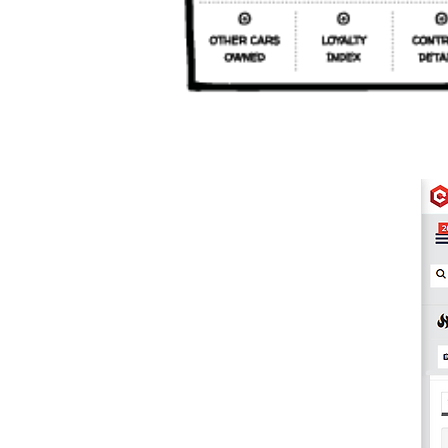
IDENTIFICA HOT LEADS
24/7
Conectado a todos los sistemas
relevantes, como CRM, sistema
bancario y DMS, ENGAGE
escanea todos los datos de sus
clientes e identifica
oportunidades en las áreas de
ventas, servicio y compras