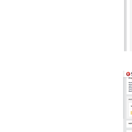
y crea una clasificación según la
probabilidad de finalización.
Diario, totalmente automatizado.
PERFILES 360˚ DE CLIENTES
Toda la información relevante
del cliente de un vistazo:
contratos de financiación,
datos DMS, citas de talleres,
campañas de marketing y