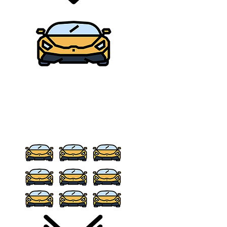
uado
ién lo
s
los,
 de
ES
-