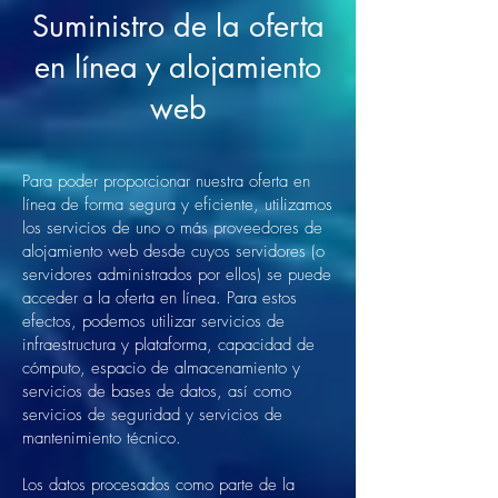
Suministro de la oferta
en línea y alojamiento
web
Para poder proporcionar nuestra oferta en
línea de forma segura y eficiente, utilizamos
los servicios de uno o más proveedores de
alojamiento web desde cuyos servidores (o
servidores administrados por ellos) se puede
acceder a la oferta en línea. Para estos
efectos, podemos utilizar servicios de
infraestructura y plataforma, capacidad de
cómputo, espacio de almacenamiento y
servicios de bases de datos, así como
servicios de seguridad y servicios de
mantenimiento técnico.
Los datos procesados como parte de la