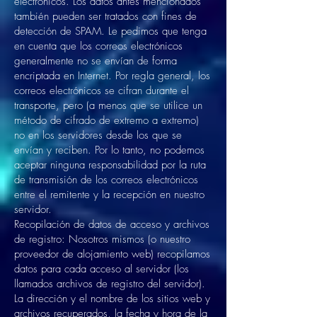
electrónicos. Los datos antes mencionados
también pueden ser tratados con fines de
detección de SPAM. Le pedimos que tenga
en cuenta que los correos electrónicos
generalmente no se envían de forma
encriptada en Internet. Por regla general, los
correos electrónicos se cifran durante el
transporte, pero (a menos que se utilice un
método de cifrado de extremo a extremo)
no en los servidores desde los que se
envían y reciben. Por lo tanto, no podemos
aceptar ninguna responsabilidad por la ruta
de transmisión de los correos electrónicos
entre el remitente y la recepción en nuestro
servidor.
Recopilación de datos de acceso y archivos
de registro: Nosotros mismos (o nuestro
proveedor de alojamiento web) recopilamos
datos para cada acceso al servidor (los
llamados archivos de registro del servidor).
La dirección y el nombre de los sitios web y
archivos recuperados, la fecha y hora de la