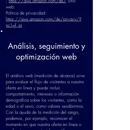
;
https://aws.amazon.com/de/
Sitio
web:
Política de privacidad:
https://aws.amazon.com/de/privacy/?
nc1=f_pr
.
Análisis, seguimiento y
optimización web
El análisis web (medición de alcance) sirve
para evaluar el flujo de visitantes a nuestra
oferta en línea y puede incluir
comportamiento, intereses o información
demográfica sobre los visitantes, como la
edad o el sexo, como valores seudónimos.
Con la ayuda de la medición del rango,
podemos, por ejemplo, reconocer el
momento en que nuestra oferta en línea o