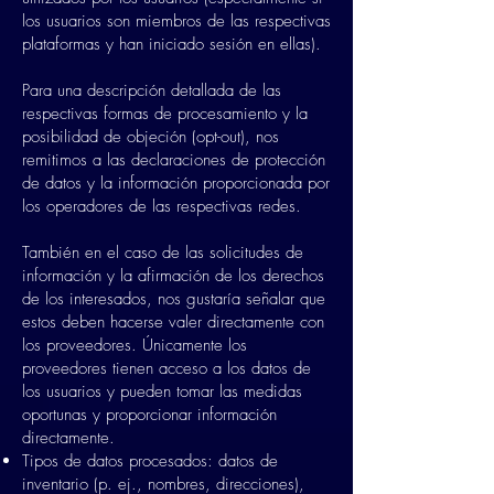
los usuarios son miembros de las respectivas
plataformas y han iniciado sesión en ellas).
Para una descripción detallada de las
respectivas formas de procesamiento y la
posibilidad de objeción (opt-out), nos
remitimos a las declaraciones de protección
de datos y la información proporcionada por
los operadores de las respectivas redes.
También en el caso de las solicitudes de
información y la afirmación de los derechos
de los interesados, nos gustaría señalar que
estos deben hacerse valer directamente con
los proveedores. Únicamente los
proveedores tienen acceso a los datos de
los usuarios y pueden tomar las medidas
oportunas y proporcionar información
directamente.
Tipos de datos procesados: datos de
inventario (p. ej., nombres, direcciones),