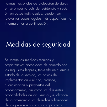
normas nacionales de protección de datos
en su o nuestro país de residencia y sede.
Si, en casos individuales, pueden ser
relevantes bases legales más específicas, le
informaremos a continuación.
Medidas de seguridad
Se toman las medidas técnicas y
organizativas apropiadas de acuerdo con
los requisitos legales, teniendo en cuenta el
estado de la técnica, los costos de
implementación y el tipo, alcance,
circunstancias y propósitos del
procesamiento, así como las diferentes
probabilidades de ocurrencia y el alcance
de la amenaza a los derechos y libertades
de las personas físicas para garantizar un