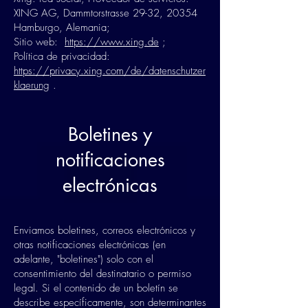
XING AG, Dammtorstrasse 29-32, 20354
Hamburgo, Alemania;
Sitio web:
https://www.xing.de
;
Política de privacidad:
https://privacy.xing.com/de/datenschutzer
klaerung
.
Boletines y
notificaciones
electrónicas
Enviamos boletines, correos electrónicos y
otras notificaciones electrónicas (en
adelante, "boletines") solo con el
consentimiento del destinatario o permiso
legal. Si el contenido de un boletín se
describe específicamente, son determinantes