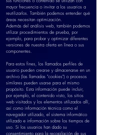
sus funciones o contenido se utilizan con
mayor frecuencia o invitar a los usuarios a
reutilizarlos. También podemos entender qué
áreas necesitan optimización.
Además del análisis web, también podemos
utilizar procedimientos de prueba, por
ejemplo, para probar y optimizar diferentes
versiones de nuestra oferta en línea o sus
componentes.
Para estos fines, los llamados perfiles de
usuario pueden crearse y almacenarse en un
archivo (las llamadas "cookies") o procesos
similares pueden usarse para el mismo
propósito. Esta información puede incluir,
por ejemplo, el contenido visto, los sitios
web visitados y los elementos utilizados allí,
así como información técnica como el
navegador utilizado, el sistema informático
utilizado e información sobre los tiempos de
uso. Si los usuarios han dado su
consentimiento para la recopilación de sus