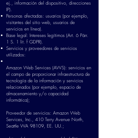
ej., información del dispositivo, direcciones
IP).
Personas afectadas: usuarios (por ejemplo,
visitantes del sitio web, usuarios de
servicios en línea).
Base legal: Intereses legítimos (Art. 6 Párr.
1 S. 1 lit. f GDPR).
Servicios y proveedores de servicios
utilizados:
Amazon Web Services (AWS): servicios en
el campo de proporcionar infraestructura de
tecnología de la información y servicios
relacionados (por ejemplo, espacio de
almacenamiento y/o capacidad
informática);
Proveedor de servicios: Amazon Web
Services, Inc., 410 Terry Avenue North,
Seattle WA 98109, EE. UU.;