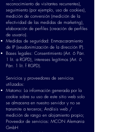
reconocimiento de visitantes recurrentes),
seguimiento (por ejemplo, uso de cookies),
medición de conversión (medición de la
efectividad de las medidas de marketing),
elaboración de perfiles (creación de perfiles
de usuario).
Medidas de seguridad: Enmascaramiento
de IP (seudonimización de la dirección IP).
Bases legales: Consentimiento (Art. 6 Párr.
1 lit. a RGPD), intereses legítimos (Art. 6
Párr. 1 lit. f RGPD).
​
Servicios y proveedores de servicios
utilizados:
Matomo: La información generada por la
cookie sobre su uso de este sitio web solo
se almacena en nuestro servidor y no se
transmite a terceros; Análisis web /
medición de rango en alojamiento propio;
Proveedor de servicios: MCON Alemania
GmbH