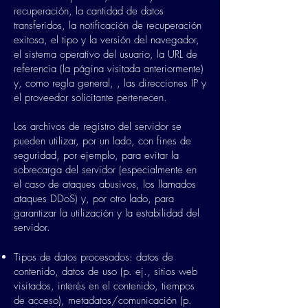
recuperación, la cantidad de datos
transferidos, la notificación de recuperación
exitosa, el tipo y la versión del navegador,
el sistema operativo del usuario, la URL de
referencia (la página visitada anteriormente)
y, como regla general, , las direcciones IP y
el proveedor solicitante pertenecen.
Los archivos de registro del servidor se
pueden utilizar, por un lado, con fines de
seguridad, por ejemplo, para evitar la
sobrecarga del servidor (especialmente en
el caso de ataques abusivos, los llamados
ataques DDoS) y, por otro lado, para
garantizar la utilización y la estabilidad del
servidor.
Tipos de datos procesados: datos de
contenido, datos de uso (p. ej., sitios web
visitados, interés en el contenido, tiempos
de acceso), metadatos/comunicación (p.