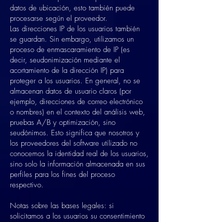
datos de ubicación, esto también puede
procesarse según el proveedor.
Las direcciones IP de los usuarios también
se guardan. Sin embargo, utilizamos un
proceso de enmascaramiento de IP (es
decir, seudonimización mediante el
acortamiento de la dirección IP) para
proteger a los usuarios. En general, no se
almacenan datos de usuario claros (por
ejemplo, direcciones de correo electrónico
o nombres) en el contexto del análisis web,
pruebas A/B y optimización, sino
seudónimos. Esto significa que nosotros y
los proveedores del software utilizado no
conocemos la identidad real de los usuarios,
sino solo la información almacenada en sus
perfiles para los fines del proceso
respectivo.
Notas sobre las bases legales: si
solicitamos a los usuarios su consentimiento