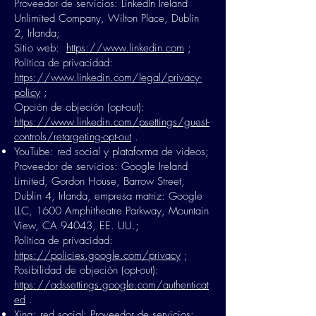
Proveedor de servicios: LinkedIn Ireland
Unlimited Company, Wilton Place, Dublín
2, Irlanda;
Sitio web:
https://www.linkedin.com
;
Política de privacidad:
https://www.linkedin.com/legal/privacy-
policy
;
Opción de objeción (opt-out):
https://www.linkedin.com/psettings/guest-
controls/retargeting-opt-out
.
YouTube: red social y plataforma de videos;
Proveedor de servicios: Google Ireland
Limited, Gordon House, Barrow Street,
Dublin 4, Irlanda, empresa matriz: Google
LLC, 1600 Amphitheatre Parkway, Mountain
View, CA 94043, EE. UU.;
Política de privacidad:
https://policies.google.com/privacy
;
Posibilidad de objeción (opt-out):
https://adssettings.google.com/authenticat
ed
.
Xing: red social; Proveedor de servicios: