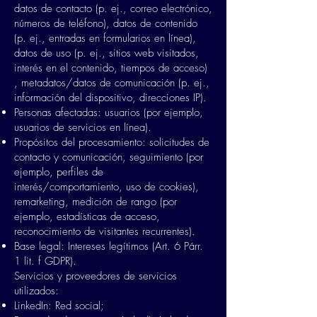
datos de contacto (p. ej., correo electrónico,
números de teléfono), datos de contenido
(p. ej., entradas en formularios en línea),
datos de uso (p. ej., sitios web visitados,
interés en el contenido, tiempos de acceso)
, metadatos/datos de comunicación (p. ej.,
información del dispositivo, direcciones IP).
Personas afectadas: usuarios (por ejemplo,
usuarios de servicios en línea).
Propósitos del procesamiento: solicitudes de
contacto y comunicación, seguimiento (por
ejemplo, perfiles de
interés/comportamiento, uso de cookies),
remarketing, medición de rango (por
ejemplo, estadísticas de acceso,
reconocimiento de visitantes recurrentes).
Base legal: Intereses legítimos (Art. 6 Párr.
1 lit. f GDPR).
Servicios y proveedores de servicios
utilizados:
LinkedIn: Red social;