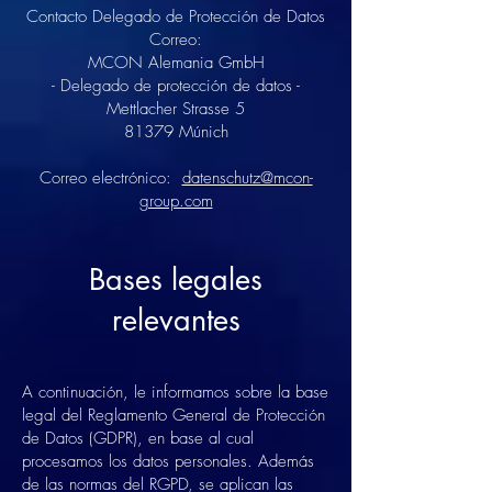
Contacto Delegado de Protección de Datos
Correo:
MCON Alemania GmbH
- Delegado de protección de datos -
Mettlacher Strasse 5
81379 Múnich
Correo electrónico:
datenschutz@mcon-
group.com
Bases legales
relevantes
A continuación, le informamos sobre la base
legal del Reglamento General de Protección
de Datos (GDPR), en base al cual
procesamos los datos personales. Además
de las normas del RGPD, se aplican las