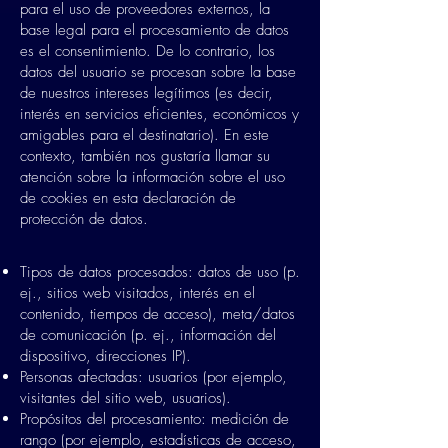
para el uso de proveedores externos, la
base legal para el procesamiento de datos
es el consentimiento. De lo contrario, los
datos del usuario se procesan sobre la base
de nuestros intereses legítimos (es decir,
interés en servicios eficientes, económicos y
amigables para el destinatario). En este
contexto, también nos gustaría llamar su
atención sobre la información sobre el uso
de cookies en esta declaración de
protección de datos.
Tipos de datos procesados: datos de uso (p.
ej., sitios web visitados, interés en el
contenido, tiempos de acceso), meta/datos
de comunicación (p. ej., información del
dispositivo, direcciones IP).
Personas afectadas: usuarios (por ejemplo,
visitantes del sitio web, usuarios).
Propósitos del procesamiento: medición de
rango (por ejemplo, estadísticas de acceso,