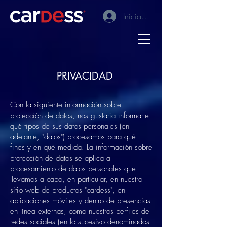
Iniciar sesión
PRIVACIDAD
Con la siguiente información sobre
protección de datos, nos gustaría informarle
qué tipos de sus datos personales (en
adelante, "datos") procesamos para qué
fines y en qué medida. La información sobre
protección de datos se aplica al
procesamiento de datos personales que
llevamos a cabo, en particular, en nuestro
sitio web de productos "cardess", en
aplicaciones móviles y dentro de presencias
en línea externas, como nuestros perfiles de
redes sociales (en lo sucesivo denominados