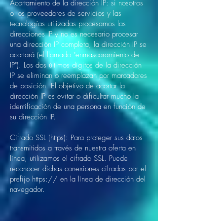
Acortamiento de la dirección IP: si nosotros
o los proveedores de servicios y las
tecnologías utilizadas procesamos las
direcciones IP y no es necesario procesar
una dirección IP completa, la dirección IP se
acortará (el llamado "enmascaramiento de
IP"). Los dos últimos dígitos de la dirección
IP se eliminan o reemplazan por marcadores
de posición. El objetivo de acortar la
dirección IP es evitar o dificultar mucho la
identificación de una persona en función de
su dirección IP.
Cifrado SSL (https): Para proteger sus datos
transmitidos a través de nuestra oferta en
línea, utilizamos el cifrado SSL. Puede
reconocer dichas conexiones cifradas por el
prefijo https:// en la línea de dirección del
navegador.