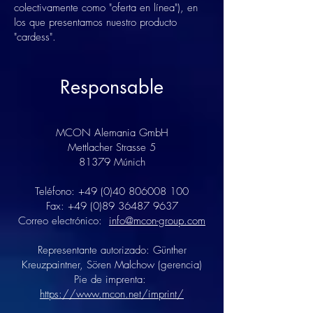
colectivamente como "oferta en línea"), en
los que presentamos nuestro producto
"cardess".
Responsable
MCON Alemania GmbH
Mettlacher Strasse 5
81379 Múnich
Teléfono:
+49 (0)40 806008 100
Fax:
+49 (0)89 36487 9637
Correo electrónico:
info@mcon-group.com
Representante autorizado: Günther
Kreuzpaintner, Sören Malchow (gerencia)
Pie de imprenta:
https://www.mcon.net/imprint/