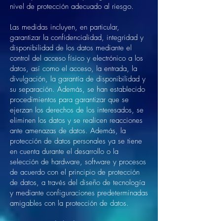
nivel de protección adecuado al riesgo.
Las medidas incluyen, en particular,
garantizar la confidencialidad, integridad y
disponibilidad de los datos mediante el
control del acceso físico y electrónico a los
datos, así como el acceso, la entrada, la
divulgación, la garantía de disponibilidad y
su separación. Además, se han establecido
procedimientos para garantizar que se
ejerzan los derechos de los interesados, se
eliminen los datos y se realicen reacciones
ante amenazas de datos. Además, la
protección de datos personales ya se tiene
en cuenta durante el desarrollo o la
selección de hardware, software y procesos
de acuerdo con el principio de protección
de datos, a través del diseño de tecnología
y mediante configuraciones predeterminadas
amigables con la protección de datos.