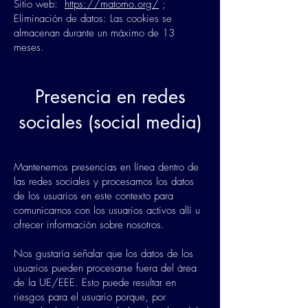
Sitio web:
https://matomo.org/
;
Eliminación de datos: Las cookies se
almacenan durante un máximo de 13
meses.
Presencia en redes
sociales (social media)
Mantenemos presencias en línea dentro de
las redes sociales y procesamos los datos
de los usuarios en este contexto para
comunicarnos con los usuarios activos allí u
ofrecer información sobre nosotros.
Nos gustaría señalar que los datos de los
usuarios pueden procesarse fuera del área
de la UE/EEE. Esto puede resultar en
riesgos para el usuario porque, por