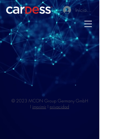
Iniciar sesión
© 2023 MCON Group Germany GmbH
I
imprimir
I
privacidad