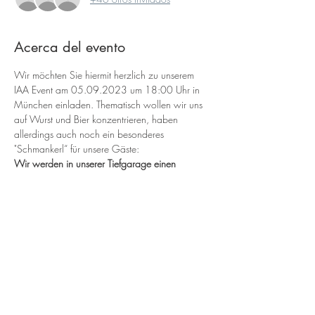
Acerca del evento
Wir möchten Sie hiermit herzlich zu unserem 
IAA Event am 05.09.2023 um 18:00 Uhr in 
München einladen. Thematisch wollen wir uns 
auf Wurst und Bier konzentrieren, haben 
allerdings auch noch ein besonderes 
"Schmankerl“ für unsere Gäste:
Wir werden in unserer Tiefgarage einen 
TwoTronic Fahrzeugscanner in Betrieb haben 
und mit diesem live und in Farbe 
Fahrzeugzustandsdokumentationen (Reifen, 
Felgen, Lack), Zustandsberichte und zertifizierte 
Wertgutachten erstellen.
Die Veranstaltung wird im Büro der MCON 
Germany GmbH in der Mettlacherstr. 5 in 
81379 München stattfinden.
Bitte tragen Sie sich kurz in die Liste der 
Teilnehmer ein, falls Sie vorhaben zu kommen.