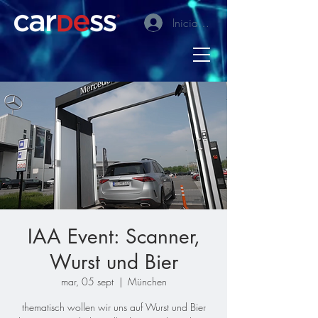
Iniciar sesión
IAA Event: Scanner,
Wurst und Bier
mar, 05 sept
  |  
München
thematisch wollen wir uns auf Wurst und Bier