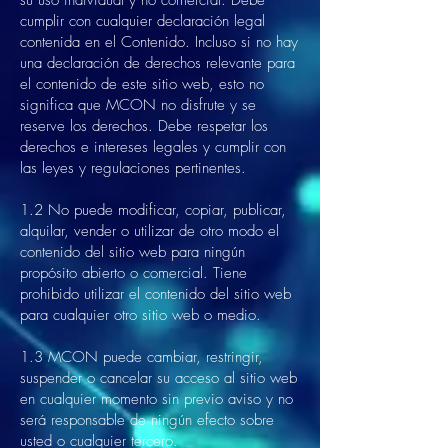
su uso individual y no comercial. Debe
cumplir con cualquier declaración legal
contenida en el Contenido. Incluso si no hay
una declaración de derechos relevante para
el contenido de este sitio web, esto no
significa que MCON no disfrute y se
reserve los derechos. Debe respetar los
derechos e intereses legales y cumplir con
las leyes y regulaciones pertinentes.
1.2 No puede modificar, copiar, publicar,
alquilar, vender o utilizar de otro modo el
contenido del sitio web para ningún
propósito abierto o comercial. Tiene
prohibido utilizar el contenido del sitio web
para cualquier otro sitio web o medio.
1.3 MCON puede cambiar, restringir,
suspender o cancelar su acceso al sitio web
en cualquier momento sin previo aviso y no
será responsable de ningún efecto sobre
usted o cualquier tercero.