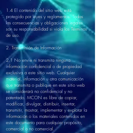
1.4 El contenido del sitio web está
protegido por leyes y reglamentos. Todas
las consecuencias y obligaciones legales
son su responsabilidad si viola los Términos
de uso.
2. Transmisión de Información
2.1 No envíe ni transmita ninguna
información confidencial o de propiedad
exclusiva a este sitio web. Cualquier
material, información u otra comunicación
que transmita o publique en este sitio web
se considerará no confidencial y no
patentado. MCON es libre de copiar,
modificar, divulgar, distribuir, insertar,
transmitir, mostrar, implementar y explotar la
información o los materiales contenidos en
este documento para cualquier propósito,
comercial o no comercial.