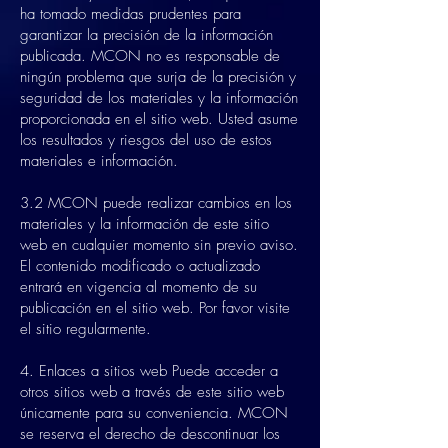
ha tomado medidas prudentes para
garantizar la precisión de la información
publicada. MCON no es responsable de
ningún problema que surja de la precisión y
seguridad de los materiales y la información
proporcionada en el sitio web. Usted asume
los resultados y riesgos del uso de estos
materiales e información.
3.2 MCON puede realizar cambios en los
materiales y la información de este sitio
web en cualquier momento sin previo aviso.
El contenido modificado o actualizado
entrará en vigencia al momento de su
publicación en el sitio web. Por favor visite
el sitio regularmente.
4. Enlaces a sitios web Puede acceder a
otros sitios web a través de este sitio web
únicamente para su conveniencia. MCON
se reserva el derecho de descontinuar los