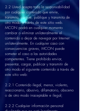
2.2 Usted acepta toda la responsabilidad
por cualquier contenido que envíe,
transmita, cargue, publique y transmita de
otro modo a través de este sitio web.
MCON podrá en cualquier momento
cambiar o eliminar unilateralmente el
contenido o dejar de navegar por Internet
unilateralmente. En cualquier caso con
consecuencias graves, MCON puede
someter el caso a las autoridades
competentes. Tiene prohibido enviar,
presentar, cargar, publicar y transmitir de
otro modo el siguiente contenido a través de
este sitio web:
2.2.1 Contenido ilegal, menor, violento,
reaccionario, abusivo, difamatorio, obsceno
o de otro modo inaceptable e ilegal;
2.2.2 Cualquier información personal