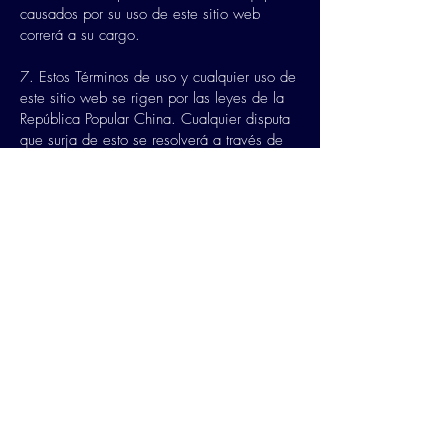
causados por su uso de este sitio web
correrá a su cargo.
7. Estos Términos de uso y cualquier uso de
este sitio web se rigen por las leyes de la
República Popular China. Cualquier disputa
que surja de esto se resolverá a través de
negociaciones amistosas. Si no se llega a
un acuerdo a través de las negociaciones,
usted acepta que el caso se presente ante el
tribunal popular en la sede de la oficina
principal de MCON para su arbitraje. 8.
MCON se reserva el derecho de construir e
interpretar estos Términos de uso y el uso de
este sitio web.
Actualizado: junio. 5, 2013