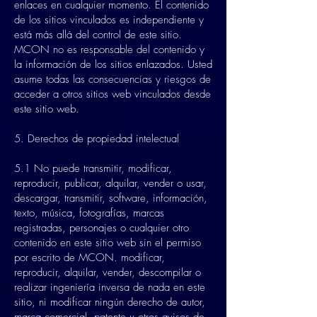
enlaces en cualquier momento. El contenido
de los sitios vinculados es independiente y
está más allá del control de este sitio.
MCON no es responsable del contenido y
la información de los sitios enlazados. Usted
asume todas las consecuencias y riesgos de
acceder a otros sitios web vinculados desde
este sitio web.
5. Derechos de propiedad intelectual
5.1 No puede transmitir, modificar,
reproducir, publicar, alquilar, vender o usar,
descargar, transmitir, software, información,
texto, música, fotografías, marcas
registradas, personajes o cualquier otro
contenido en este sitio web sin el permiso
por escrito de MCON. modificar,
reproducir, alquilar, vender, descompilar o
realizar ingeniería inversa de nada en este
sitio, ni modificar ningún derecho de autor,