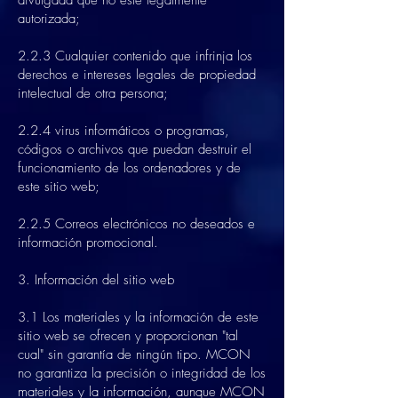
divulgada que no esté legalmente
autorizada;
2.2.3 Cualquier contenido que infrinja los
derechos e intereses legales de propiedad
intelectual de otra persona;
2.2.4 virus informáticos o programas,
códigos o archivos que puedan destruir el
funcionamiento de los ordenadores y de
este sitio web;
2.2.5 Correos electrónicos no deseados e
información promocional.
3. Información del sitio web
3.1 Los materiales y la información de este
sitio web se ofrecen y proporcionan "tal
cual" sin garantía de ningún tipo. MCON
no garantiza la precisión o integridad de los
materiales y la información, aunque MCON